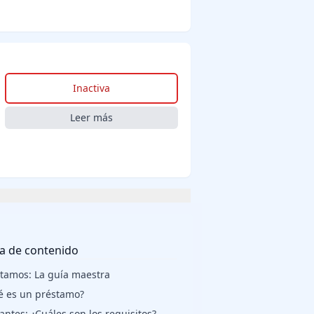
Inactiva
Leer más
a de contenido
tamos: La guía maestra
é es un préstamo?
 antes: ¿Cuáles son los requisitos?