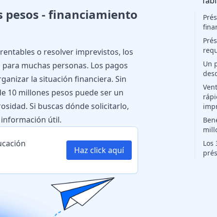
Tabl
 pesos - financiamiento
Prés
fina
Prés
requ
 rentables o resolver imprevistos, los
Un 
n para muchas personas. Los pagos
des
anizar la situación financiera. Sin
Vent
e 10 millones pesos puede ser un
rápi
osidad. Si buscas dónde solicitarlo,
impr
información útil.
Bene
mill
ucación
Los 
Haz click aquí
prés