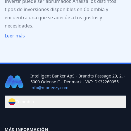
Invertir puede ser abrumador. Analiza los distintos
tipos de inversiones disponibles en Colombia y
encuentra una que se adecúe a tus gustos y
necesidades.
Leer más
Intelligent Banker ApS - Brandts Passage 29, 2. -
5000 Odense C - Denmark - VAT: DK32260055
info@moneezy.com
Colombia
MÁS INFORMACIÓN